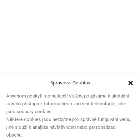
r
e
s
n
í
k
o
l
o
v
p
o
ž
á
Spravovat Souhlas
r
n
Abychom poskytli co nejlepší služby, používáme k ukládání
í
a/nebo přístupu k informacím o zařízení technologie, jako
m
jsou soubory cookies.
s
p
Některé cookies jsou nezbytné pro správné fungování webu,
o
jiné slouží k analýze návštěvnosti nebo personalizaci
r
obsahu.
t