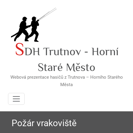
Skip
to
content
S
DH Trutnov - Horní
Staré Město
Webová prezentace hasičů z Trutnova – Horního Starého
Města
Požár vrakoviště