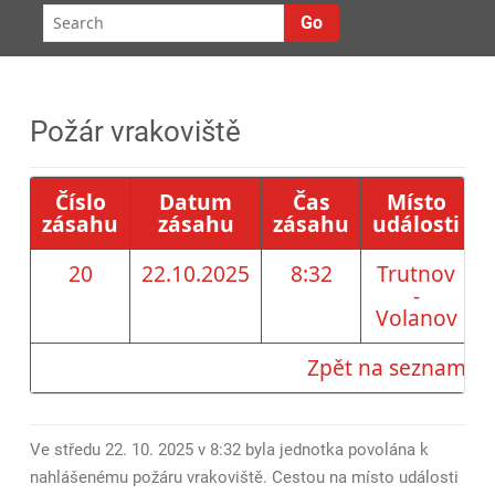
Go
P
Požár vrakoviště
o
s
Číslo
Datum
Čas
Místo
zásahu
zásahu
zásahu
události
u
l
e
20
22.10.2025
8:32
Trutnov
d
-
Volanov
n
í
Zpět na seznam z
p
ř
Ve středu 22. 10. 2025 v 8:32 byla jednotka povolána k
í
nahlášenému požáru vrakoviště. Cestou na místo události
s