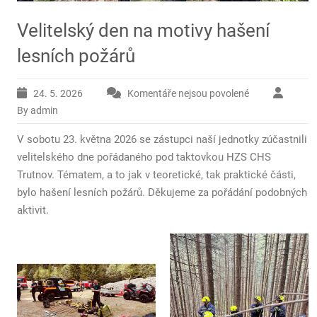
Velitelský den na motivy hašení
lesních požárů
24. 5. 2026
Komentáře nejsou povolené
u
textu
By admin
s
V sobotu 23. května 2026 se zástupci naší jednotky zúčastnili
názvem
Velitelský
velitelského dne pořádaného pod taktovkou HZS CHS
den
Trutnov. Tématem, a to jak v teoretické, tak praktické části,
na
bylo hašení lesních požárů. Děkujeme za pořádání podobných
motivy
aktivit.
hašení
lesních
požárů